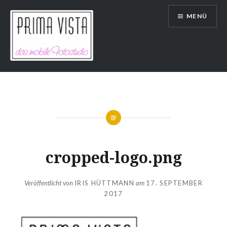
Direkt
MENÜ
zum
Inhalt
Prima Vista
cropped-logo.png
Veröffentlicht von
IRIS HÜTTMANN
am
17. SEPTEMBER
2017